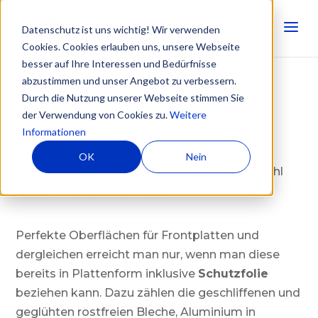
Datenschutz ist uns wichtig! Wir verwenden
Cookies. Cookies erlauben uns, unsere Webseite
besser auf Ihre Interessen und Bedürfnisse
abzustimmen und unser Angebot zu verbessern.
Zeichnungsangaben zu
Durch die Nutzung unserer Webseite stimmen Sie
Metalloberflächen
der Verwendung von Cookies zu.
Weitere
Informationen
Galvanisch blau Verzinken: Ist dies eine
OK
Nein
ästhetische Oberfläche
? Was bedeutet Stahl
kratzfrei für den Hersteller?
Perfekte Oberflächen für Frontplatten und
dergleichen erreicht man nur, wenn man diese
bereits in Plattenform inklusive
Schutzfolie
beziehen kann. Dazu zählen die geschliffenen und
geglühten rostfreien Bleche, Aluminium in