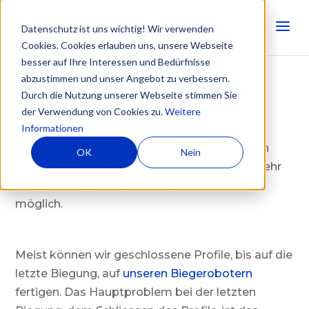
Datenschutz ist uns wichtig! Wir verwenden
Cookies. Cookies erlauben uns, unsere Webseite
besser auf Ihre Interessen und Bedürfnisse
abzustimmen und unser Angebot zu verbessern.
Herausforderung für den Biege-
Durch die Nutzung unserer Webseite stimmen Sie
Roboter
der Verwendung von Cookies zu.
Weitere
Informationen
Geschlossene Profile
auf vollautomatischen
OK
Nein
Biegemaschinen zu fertigen ist immer eine sehr
grosse Herausforderung und oft gar nicht
möglich.
Meist können wir geschlossene Profile, bis auf die
letzte Biegung, auf
unseren Biegerobotern
fertigen. Das Hauptproblem bei der letzten