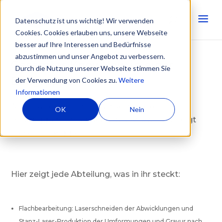
Datenschutz ist uns wichtig! Wir verwenden
Cookies. Cookies erlauben uns, unsere Webseite
besser auf Ihre Interessen und Bedürfnisse
abzustimmen und unser Angebot zu verbessern.
Gesamtes KnowHow in einer
Durch die Nutzung unserer Webseite stimmen Sie
Baugruppe
der Verwendung von Cookies zu.
Weitere
Informationen
Alles aus einer Hand, auch komplexe
OK
Nein
Baugruppen. Unser geballtes
Know
How
zeigt
diese Baugruppe.
Hier zeigt jede Abteilung, was in ihr steckt:
Flachbearbeitung: Laserschneiden der Abwicklungen und
Stanz-Laser-Produktion der Umformungen und Gravur nach