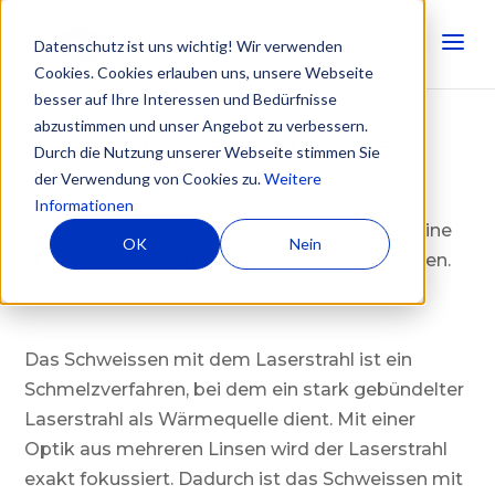
Datenschutz ist uns wichtig! Wir verwenden
Cookies. Cookies erlauben uns, unsere Webseite
besser auf Ihre Interessen und Bedürfnisse
abzustimmen und unser Angebot zu verbessern.
Hochpräzises Laserschweissen
Durch die Nutzung unserer Webseite stimmen Sie
der Verwendung von Cookies zu.
Weitere
Für sehr kleine, hochpräzise Schweissnähte
Informationen
verfügt die WSW Feinblechtechnik AG über eine
OK
Nein
spezielle Anlage zum Präzisionsfeinschweissen.
Das Schweissen mit dem Laserstrahl ist ein
Schmelzverfahren, bei dem ein stark gebündelter
Laserstrahl als Wärmequelle dient. Mit einer
Optik aus mehreren Linsen wird der Laserstrahl
exakt fokussiert. Dadurch ist das Schweissen mit