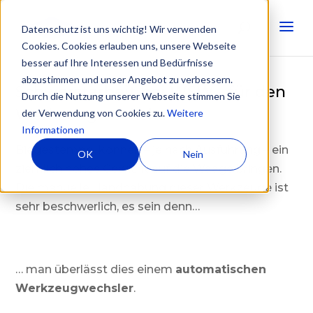
Datenschutz ist uns wichtig! Wir verwenden
Cookies. Cookies erlauben uns, unsere Webseite
besser auf Ihre Interessen und Bedürfnisse
abzustimmen und unser Angebot zu verbessern.
Schwerstarbeit bei WSW - für den
Durch die Nutzung unserer Webseite stimmen Sie
Werkzeugwechsler
der Verwendung von Cookies zu.
Weitere
Informationen
Biegestempel können – je nach Ausführung – ein
OK
Nein
ziemlich hohes Gewicht auf die Waage bringen.
Die manuelle Handhabung dieser Werkzeuge ist
sehr beschwerlich, es sein denn…
… man überlässt dies einem
automatischen
Werkzeugwechsler
.